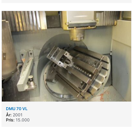
DMU 70 VL
År:
2001
Pris:
15.000