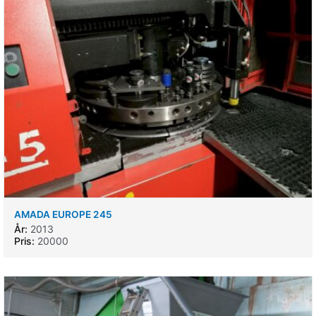
AMADA EUROPE 245
År:
2013
Pris:
20000