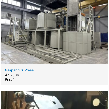
Gasparini X-Press
År:
2006
Pris:
1