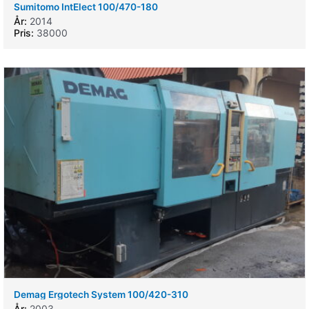
Sumitomo IntElect 100/470-180
År:
2014
Pris:
38000
Demag Ergotech System 100/420-310
År:
2003