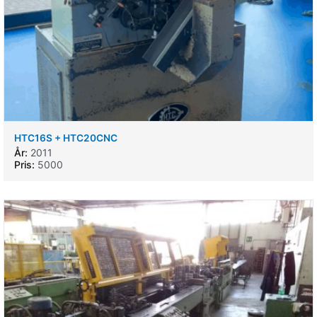
HTC16S + HTC20CNC
År:
2011
Pris:
5000