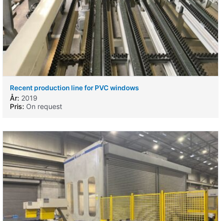
Recent production line for PVC windows
År:
2019
Pris:
On request