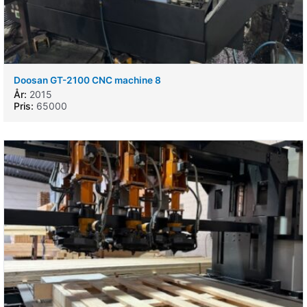
Doosan GT-2100 CNC machine 8
År:
2015
Pris:
65000