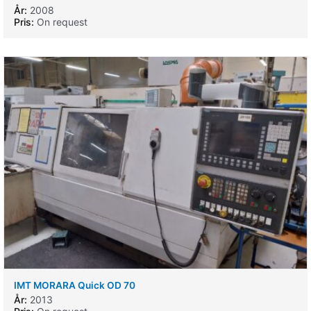
År:
2008
Pris:
On request
IMT MORARA Quick OD 70
År:
2013