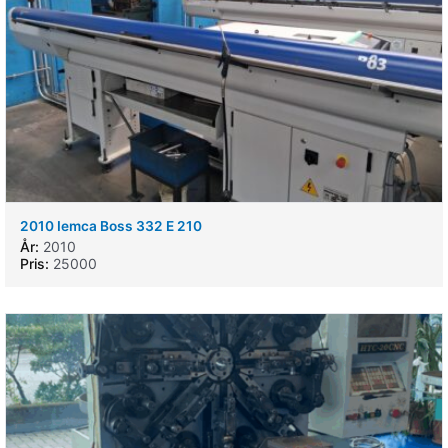
2010 Iemca Boss 332 E 210
År:
2010
Pris:
25000