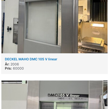
DECKEL MAHO DMC 105 V linear
År:
2006
Pris:
60000