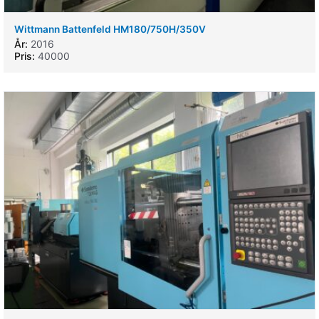
Wittmann Battenfeld HM180/750H/350V
År:
2016
Pris:
40000