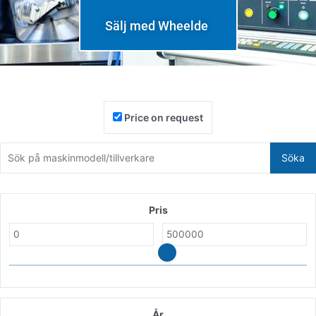
Sälj med Wheelde
Price on request
Söka
Pris
År