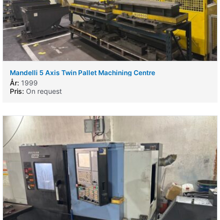
Mandelli 5 Axis Twin Pallet Machining Centre
År:
1999
Pris:
On request