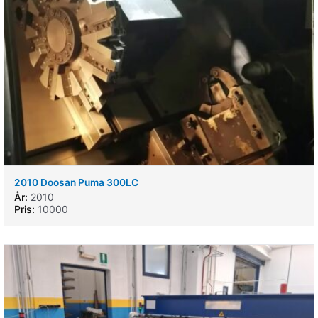
2010 Doosan Puma 300LC
År:
2010
Pris:
10000