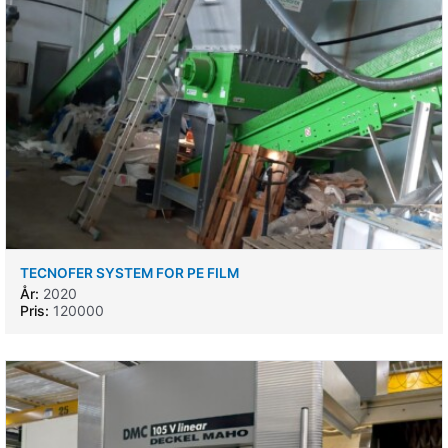
TECNOFER SYSTEM FOR PE FILM
År:
2020
Pris:
120000