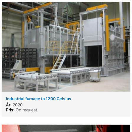
Industrial furnace to 1200 Celsius
År:
2020
Pris:
On request