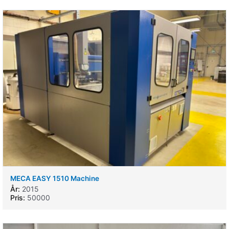
MECA EASY 1510 Machine
År:
2015
Pris:
50000