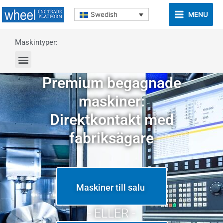
MENU
Swedish
Maskintyper:
Premium begagnade
maskiner:
Direktkontakt med
fabriksägare
Maskiner till salu
- ELLER -