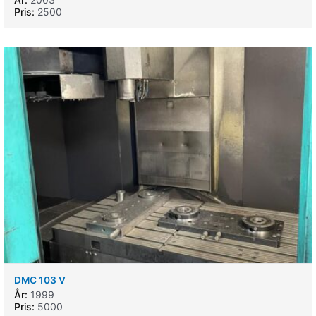
Pris:
2500
DMC 103 V
År:
1999
Pris:
5000