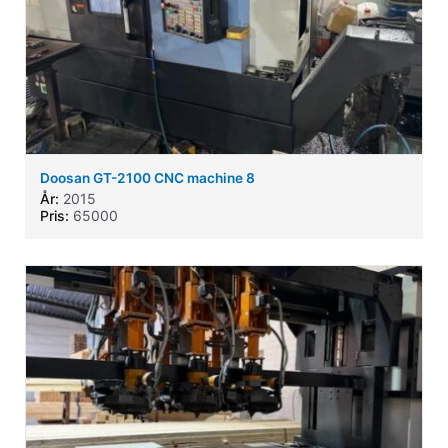
Doosan GT-2100 CNC machine 8
År:
2015
Pris:
65000