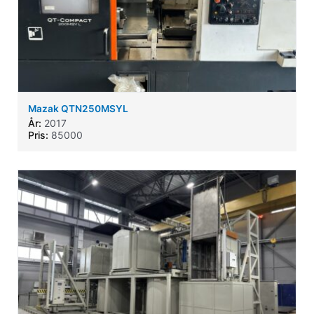
Mazak QTN250MSYL
År:
2017
Pris:
85000