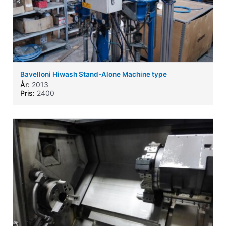
Bavelloni Hiwash Stand-Alone Machine type
År:
2013
Pris:
2400