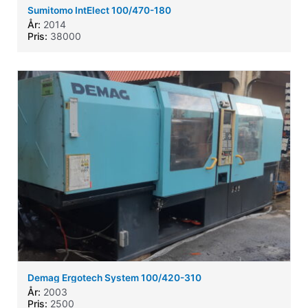
Sumitomo IntElect 100/470-180
År:
2014
Pris:
38000
Demag Ergotech System 100/420-310
År:
2003
Pris:
2500