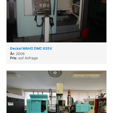
Deckel MAHO DMC 635V
År:
2006
Pris:
auf Anfrage