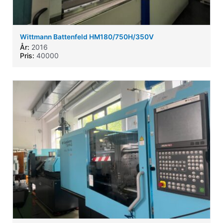
Wittmann Battenfeld HM180/750H/350V
År:
2016
Pris:
40000