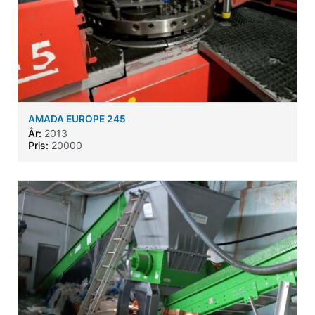
AMADA EUROPE 245
År:
2013
Pris:
20000