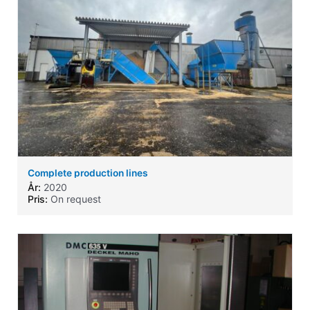
Complete production lines
År:
2020
Pris:
On request