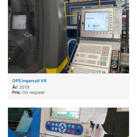
OPS Ingersoll V9
År:
2019
Pris:
On request