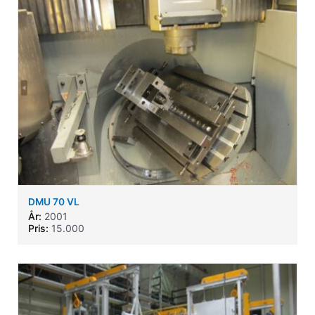
DMU 70 VL
År:
2001
Pris:
15.000