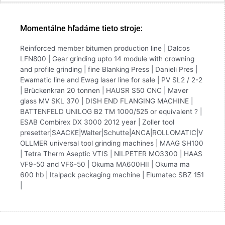
Momentálne hľadáme tieto stroje:
Reinforced member bitumen production line | Dalcos
LFN800 | Gear grinding upto 14 module with crowning
and profile grinding | fine Blanking Press | Danieli Pres |
Ewamatic line and Ewag laser line for sale | PV SL2 / 2-2
| Brückenkran 20 tonnen | HAUSR S50 CNC | Maver
glass MV SKL 370 | DISH END FLANGING MACHINE |
BATTENFELD UNILOG B2 TM 1000/525 or equivalent ? |
ESAB Combirex DX 3000 2012 year | Zoller tool
presetter|SAACKE|Walter|Schutte|ANCA|ROLLOMATIC|V
OLLMER universal tool grinding machines | MAAG SH100
| Tetra Therm Aseptic VTIS | NILPETER MO3300 | HAAS
VF9-50 and VF6-50 | Okuma MA600HII | Okuma ma
600 hb | Italpack packaging machine | Elumatec SBZ 151
|