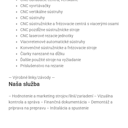
CNC vyvrtávačky
CNC vertikálne sústruhy
CNC sústruhy
CNC sústružnícke a frézovacie centrá s viacerými osami
CNC pozdĺžne sústružnícke stroje
CNC laserové rezacie jednotky
Viacvretenové automatické sústruhy
Konvenčné sústružnícke a frézovacie stroje
Čiarky narezané na dĺžku
Ďalšie použité stroje na vyžiadanie
Príslušenstvo na rezanie
— Výrobné linky/závody —
Naša služba
– Hodnotenie a marketing strojov/línií/zariadení – Vizuálna
kontrola a správa – Finančná dokumentácia – Demontáž a
príprava na prepravu – Inštalácia a spustenie