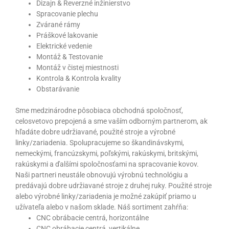
Dizajn & Reverzné inžinierstvo
Spracovanie plechu
Zvárané rámy
Práškové lakovanie
Elektrické vedenie
Montáž & Testovanie
Montáž v čistej miestnosti
Kontrola & Kontrola kvality
Obstarávanie
Sme medzinárodne pôsobiaca obchodná spoločnosť,
celosvetovo prepojená a sme vaším odborným partnerom, ak
hľadáte dobre udržiavané, použité stroje a výrobné
linky/zariadenia. Spolupracujeme so škandinávskymi,
nemeckými, francúzskymi, poľskými, rakúskymi, britskými,
rakúskymi a ďalšími spoločnosťami na spracovanie kovov.
Naši partneri neustále obnovujú výrobnú technológiu a
predávajú dobre udržiavané stroje z druhej ruky. Použité stroje
alebo výrobné linky/zariadenia je možné zakúpiť priamo u
užívateľa alebo v našom sklade. Náš sortiment zahŕňa:
CNC obrábacie centrá, horizontálne
CNC obrábacie centrá, vertikálne