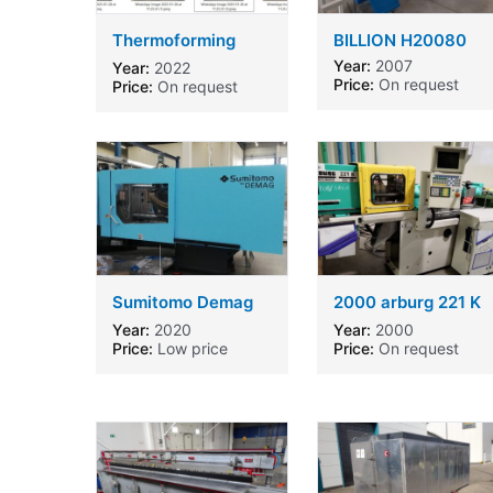
Thermoforming
BILLION H20080
machines RIUNITO
Year:
2007
Year:
2022
CRT Machine type
Price:
On request
Price:
On request
Sumitomo Demag
2000 arburg 221 K
injection molding
350-100 injection
Year:
2020
Year:
2000
molding machine.
Price:
Low price
Price:
On request
arburg 221 K 350-
100 injection
molding machine