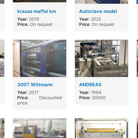
krauss maffei km
Autoclave model
650
IREA TECH IR-PC-
Year:
2016
Year:
2022
750-960L
Price:
On request
Price:
On request
300T Wittmann
ANDREAS
injection molding
KASINAKIS
Year:
2017
Year:
1994
machine
Price:
Discounted
Price:
30000
price