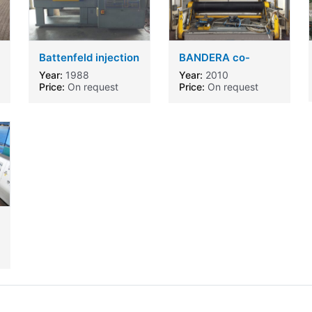
Battenfeld injection
BANDERA co-
molding machine
extrusion line
Year:
1988
Year:
2010
Price:
On request
Price:
On request