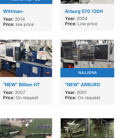
Wittman-
Arburg 570 120H
Battenfeld injection
Year:
2004
Year:
2014
machines 2 units
Price:
Low price
Price:
low price
110tons and one
180t -BTT110 -
BT110 - BT180
NAUJIENA
"NEW" Billion HT
"NEW" ARBURG
260 100 Injection
DEMAG ENGEL
Year:
2007
Year:
2001
Moulding Machine
Price:
On request
Price:
On request