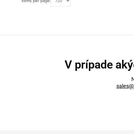
Items per page:
V prípade aký
N
sales@