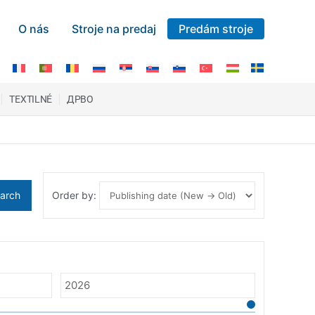
O nás
Stroje na predaj
Predám stroje
TEXTILNÉ
ДРВО
arch
Order by: