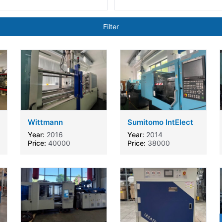
Filter
Wittmann
Sumitomo IntElect
Battenfeld
100/470-180
Year:
2016
Year:
2014
HM180/750H/350V
Price:
40000
Price:
38000