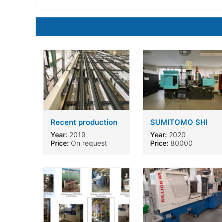
Recent production
SUMITOMO SHI
line for PVC
DEMAG Intelect 2
Year:
2019
Year:
2020
windows
50/370-110
Price:
On request
Price:
80000