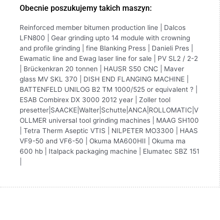
Obecnie poszukujemy takich maszyn:
Reinforced member bitumen production line | Dalcos
LFN800 | Gear grinding upto 14 module with crowning
and profile grinding | fine Blanking Press | Danieli Pres |
Ewamatic line and Ewag laser line for sale | PV SL2 / 2-2
| Brückenkran 20 tonnen | HAUSR S50 CNC | Maver
glass MV SKL 370 | DISH END FLANGING MACHINE |
BATTENFELD UNILOG B2 TM 1000/525 or equivalent ? |
ESAB Combirex DX 3000 2012 year | Zoller tool
presetter|SAACKE|Walter|Schutte|ANCA|ROLLOMATIC|V
OLLMER universal tool grinding machines | MAAG SH100
| Tetra Therm Aseptic VTIS | NILPETER MO3300 | HAAS
VF9-50 and VF6-50 | Okuma MA600HII | Okuma ma
600 hb | Italpack packaging machine | Elumatec SBZ 151
|