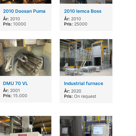
2010 Doosan Puma
2010 Iemca Boss
300LC
332 E 210
År:
2010
År:
2010
Pris:
10000
Pris:
25000
DMU 70 VL
Industrial furnace
to 1200 Celsius
År:
2001
År:
2020
Pris:
15.000
Pris:
On request