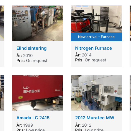
automatic tool
change
New arrival - Furnace
Elind sintering
Nitrogen Furnace
furnace
År:
2014
År:
2010
Pris:
On request
Pris:
On request
Amada LC 2415
2012 Muratec MW
Laser cutting
120 GT
År:
1999
År:
2012
machine
Pris:
Low price
Pris:
Low price