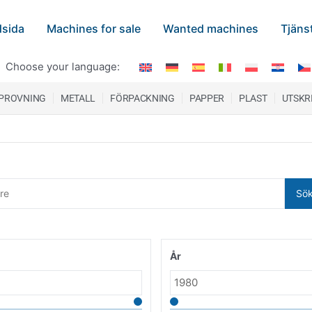
sida
Machines for sale
Wanted machines
Tjäns
Choose your language:
 PROVNING
METALL
FÖRPACKNING
PAPPER
PLAST
UTSKR
Sö
År