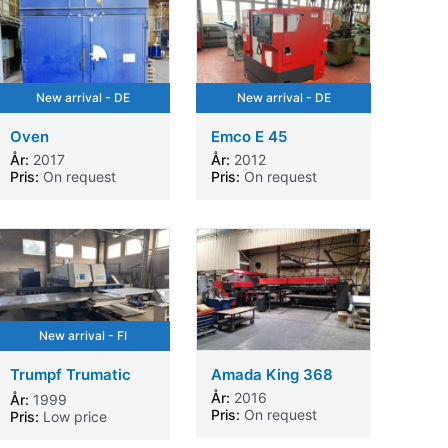
New arrival - DE
New arrival - DE
Oven
Emco E 45
År:
2017
År:
2012
Pris:
On request
Pris:
On request
New arrival - FI
Trumpf Trumatic
Amada King 368
600L
År:
2016
År:
1999
Pris:
On request
Pris:
Low price