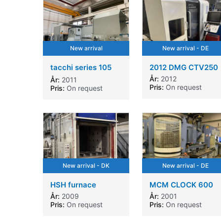
New arrival
New arrival - DE
tacchi series 105
2012 DMG CTV250
LS
År:
2012
År:
2011
Pris:
On request
Pris:
On request
New arrival - DK
New arrival - DE
HSH furnace
MCM CLOCK 600
År:
2009
År:
2001
Pris:
On request
Pris:
On request