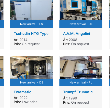
New arrival - ES
New arrival - DE
Tschudin HTG Type
A.V.M. Angelini
TL-25A
Mach-2C vertical
År:
2014
År:
2008
lathe
Pris:
On request
Pris:
On request
New arrival - DE
New arrival - PL
Ewamatic
Trumpf Trumatic
500R with
År:
2022
År:
1999
Sheetmaster for
Pris:
Low price
Pris:
On request
sorting the pieces
and Trumatool for