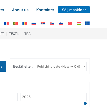
ter
About us
Kontakter
Sälj maskiner
IFT
TEXTIL
TRÄ
ka
Beställ efter: