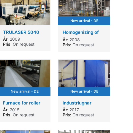
New arrival - DE
TRULASER 5040
Homogenizing of
aluminium billet
År:
2009
År:
2008
logs furnace
Pris:
On request
Pris:
On request
New arrival - DE
New arrival - DE
Furnace for roller
industriugnar
År:
2015
År:
2017
Pris:
On request
Pris:
On request