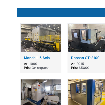
Mandelli 5 Axis
Doosan GT-2100
Twin Pallet
CNC machine 8
År:
1999
År:
2015
Machining Centre
Pris:
On request
Pris:
65000