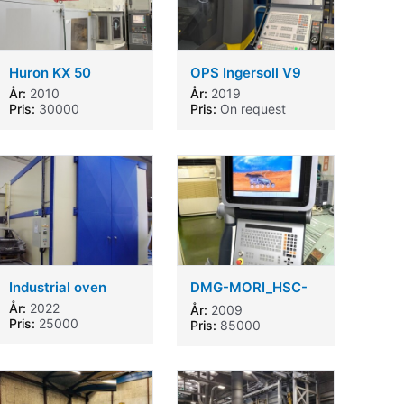
Huron KX 50
OPS Ingersoll V9
År:
2010
År:
2019
Pris:
30000
Pris:
On request
Industrial oven
DMG-MORI_HSC-
55 Linear_2009
År:
2022
År:
2009
Pris:
25000
Pris:
85000