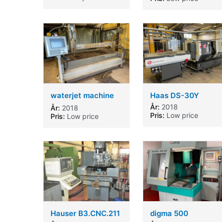
waterjet machine
Haas DS-30Y
kimtech
År:
2018
År:
2018
Pris:
Low price
Pris:
Low price
Hauser B3.CNC.211
digma 500