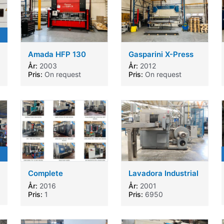
Amada HFP 130
Gasparini X-Press
År:
2003
År:
2012
Pris:
On request
Pris:
On request
Complete
Lavadora Industrial
production room
5012
År:
2016
År:
2001
Pris:
1
Pris:
6950