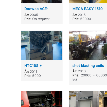
Daewoo ACE-
MECA EASY 1510
VC500 - 2005
Machine
År:
2005
År:
2015
metal lathe
Pris:
On request
Pris:
50000
HTC16S +
shot blasting coils
HTC20CNC
År:
2016
År:
2011
Pris:
20000 - 60000
Pris:
5000
Eur