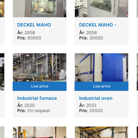
DECKEL MAHO
DECKEL MAHO -
DMC 105 V linear
DMC 835 V
År:
2008
År:
2006
Pris:
60000
Pris:
30000
Low price
Low price
Industrial furnace
Industrial oven
År:
2020
År:
2022
Pris:
On request
Pris:
25000