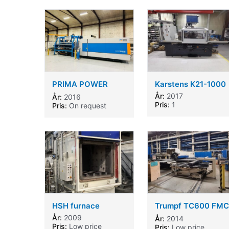
PRIMA POWER
Karstens K21-1000
LASER GENIUS 6kw
År:
2017
År:
2016
2016
Pris:
1
Pris:
On request
HSH furnace
Trumpf TC600 FMC
1600
År:
2009
År:
2014
Pris:
Low price
Pris:
Low price