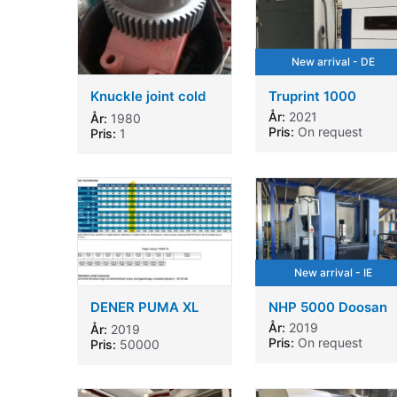
New arrival - DE
Knuckle joint cold
Truprint 1000
forging extrusion
År:
2021
År:
1980
press KIESERLING &
Pris:
On request
Pris:
1
ALBRECHT KKPRF
630/900/260
New arrival - IE
DENER PUMA XL
NHP 5000 Doosan
135-30
År:
2019
År:
2019
Pris:
On request
Pris:
50000