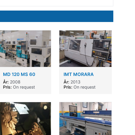
MD 120 MS 60
IMT MORARA
Muratec
Quick OD 70
År:
2008
År:
2013
Pris:
On request
Pris:
On request