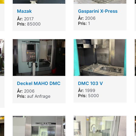
Mazak
Gasparini X-Press
QTN250MSYL
År:
2006
År:
2017
Pris:
1
Pris:
85000
Deckel MAHO DMC
DMC 103 V
635V
År:
1999
År:
2006
Pris:
5000
Pris:
auf Anfrage