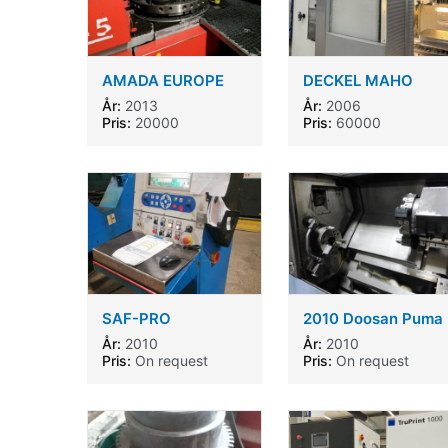
AMADA EUROPE
DECKEL MAHO
245
DMC 105 V linear
År:
2013
År:
2006
Pris:
20000
Pris:
60000
SAF-PRO
2010 Doosan Puma
ALPHATOME
300LC
År:
2010
År:
2010
Pris:
On request
Pris:
On request