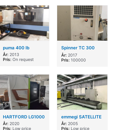
puma 400 lb
Spinner TC 300
52MCY
År:
2013
År:
2017
Pris:
On request
Pris:
100000
HARTFORD LG1000
emmegi SATELLITE
År:
2020
År:
2005
Pris:
Low price
Pris:
Low price