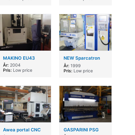
MAKINO EU43
NEW Sparcatron
EDM
År:
2004
År:
1999
Pris:
Low price
Pris:
Low price
Awea portal CNC
GASPARINI PSG