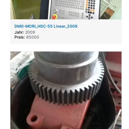
DMG-MORI_HSC-55 Linear_2009
Jahr:
2009
Preis:
85000