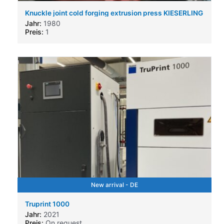
Knuckle joint cold forging extrusion press KIESERLING
& ALBRECHT KKPRF 630/900/260
Jahr:
1980
Preis:
1
New arrival - DE
Truprint 1000
Jahr:
2021
Preis:
On request