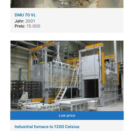
DMU 70 VL
Jahr:
2001
Preis:
15.000
Low price
Industrial furnace to 1200 Celsius