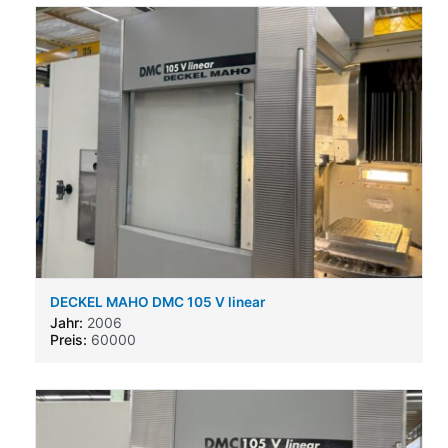
DECKEL MAHO DMC 105 V linear
Jahr:
2006
Preis:
60000