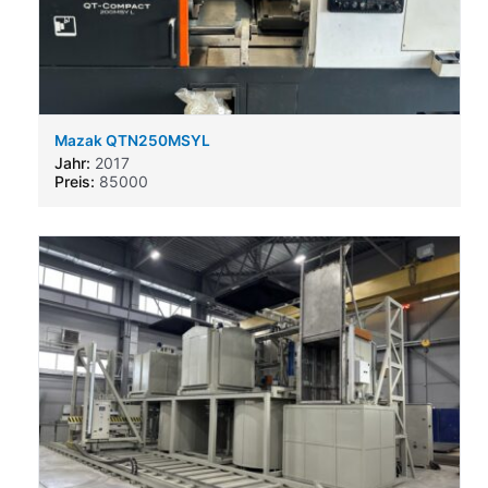
Mazak QTN250MSYL
Jahr:
2017
Preis:
85000