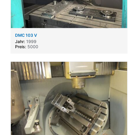
DMC 103 V
Jahr:
1999
Preis:
5000