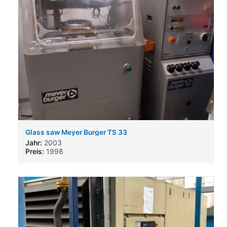
Glass saw Meyer Burger TS 33
Jahr:
2003
Preis:
1998