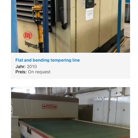
Flat and bending tempering line
Jahr:
2010
Preis:
On request