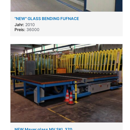
"NEW" GLASS BENDING FUFNACE
Jahr:
2010
Preis:
36000
NEW Maver glass MV SKL 370