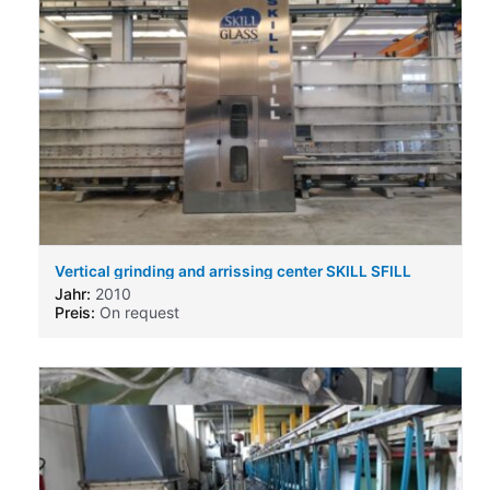
Vertical grinding and arrissing center SKILL SFILL
6000x3210
Jahr:
2010
Preis:
On request