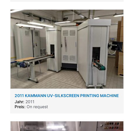
2011 KAMMANN UV-SILKSCREEN PRINTING MACHINE
KAMMANN UV-SILKSCREEN PRINTING MACHINE
Jahr:
2011
Preis:
On request