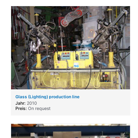
Glass (Lighting) production line
Jahr:
2010
Preis:
On request