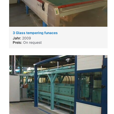
3 Glass tempering funaces
Jahr:
2009
Preis:
On request