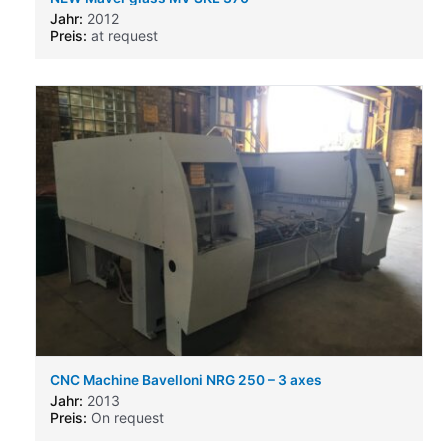
Jahr:
2012
Preis:
at request
CNC Machine Bavelloni NRG 250 – 3 axes
Jahr:
2013
Preis:
On request