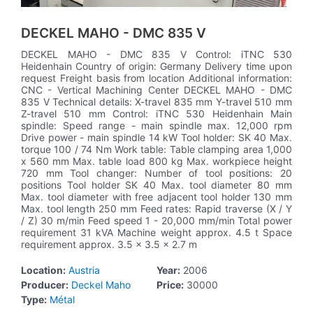
DECKEL MAHO - DMC 835 V
DECKEL MAHO - DMC 835 V Control: iTNC 530
Heidenhain Country of origin: Germany Delivery time upon
request Freight basis from location Additional information:
CNC - Vertical Machining Center DECKEL MAHO - DMC
835 V Technical details: X-travel 835 mm Y-travel 510 mm
Z-travel 510 mm Control: iTNC 530 Heidenhain Main
spindle: Speed ​​range - main spindle max. 12,000 rpm
Drive power - main spindle 14 kW Tool holder: SK 40 Max.
torque 100 / 74 Nm Work table: Table clamping area 1,000
x 560 mm Max. table load 800 kg Max. workpiece height
720 mm Tool changer: Number of tool positions: 20
positions Tool holder SK 40 Max. tool diameter 80 mm
Max. tool diameter with free adjacent tool holder 130 mm
Max. tool length 250 mm Feed rates: Rapid traverse (X / Y
/ Z) 30 m/min Feed speed 1 - 20,000 mm/min Total power
requirement 31 kVA Machine weight approx. 4.5 t Space
requirement approx. 3.5 x 3.5 x 2.7 m
Location:
Austria
Year:
2006
Producer:
Deckel Maho
Price:
30000
Type:
Métal