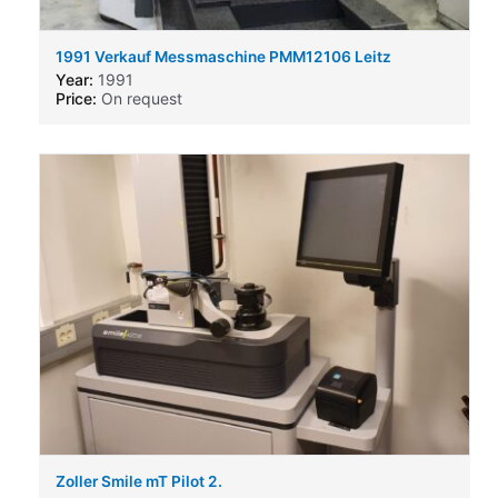
1991 Verkauf Messmaschine PMM12106 Leitz
(Hexagon)
Year:
1991
Price:
On request
Zoller Smile mT Pilot 2.