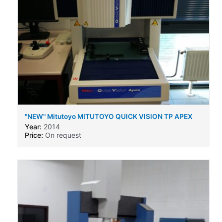
"NEW" Mitutoyo MITUTOYO QUICK VISION TP APEX
30 PRO
Year:
2014
Price:
On request