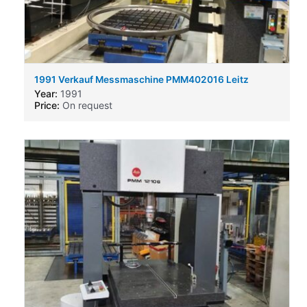
1991 Verkauf Messmaschine PMM402016 Leitz
Verkauf Messmaschine PMM402016 Leitz
Year:
1991
Price:
On request