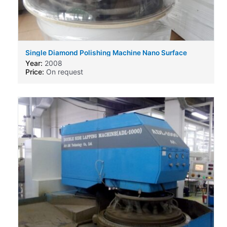
Single Diamond Polishing Machine Nano Surface
SL910-SFCL
Year:
2008
Price:
On request