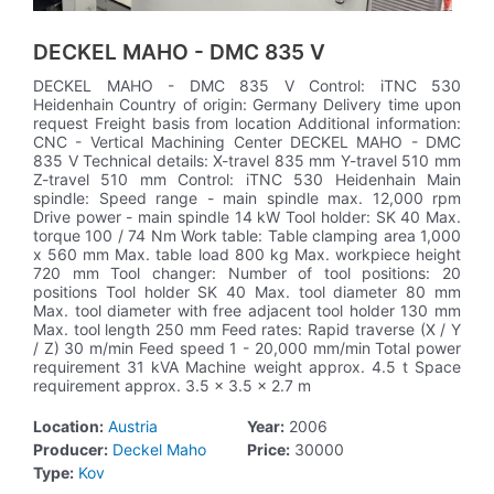
DECKEL MAHO - DMC 835 V
DECKEL MAHO - DMC 835 V Control: iTNC 530
Heidenhain Country of origin: Germany Delivery time upon
request Freight basis from location Additional information:
CNC - Vertical Machining Center DECKEL MAHO - DMC
835 V Technical details: X-travel 835 mm Y-travel 510 mm
Z-travel 510 mm Control: iTNC 530 Heidenhain Main
spindle: Speed ​​range - main spindle max. 12,000 rpm
Drive power - main spindle 14 kW Tool holder: SK 40 Max.
torque 100 / 74 Nm Work table: Table clamping area 1,000
x 560 mm Max. table load 800 kg Max. workpiece height
720 mm Tool changer: Number of tool positions: 20
positions Tool holder SK 40 Max. tool diameter 80 mm
Max. tool diameter with free adjacent tool holder 130 mm
Max. tool length 250 mm Feed rates: Rapid traverse (X / Y
/ Z) 30 m/min Feed speed 1 - 20,000 mm/min Total power
requirement 31 kVA Machine weight approx. 4.5 t Space
requirement approx. 3.5 x 3.5 x 2.7 m
Location:
Austria
Year:
2006
Producer:
Deckel Maho
Price:
30000
Type:
Kov