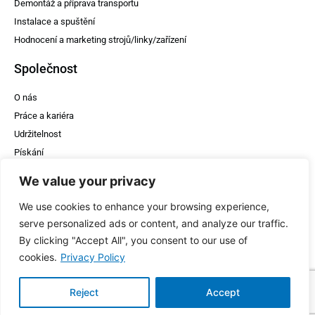
Demontáž a příprava transportu
Instalace a spuštění
Hodnocení a marketing strojů/linky/zařízení
Společnost
O nás
Práce a kariéra
Udržitelnost
Pískání
WheelDE & HT
We value your privacy
Stiskněte
We use cookies to enhance your browsing experience,
Kontakt
serve personalized ads or content, and analyze our traffic.
By clicking "Accept All", you consent to our use of
Podpora
cookies.
Privacy Policy
+370 675 79742
sales@wheelde.com
Reject
Accept
WhatsApp chat