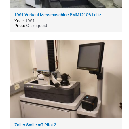
1991 Verkauf Messmaschine PMM12106 Leitz
(Hexagon)
Year:
1991
Price:
On request
Zoller Smile mT Pilot 2.