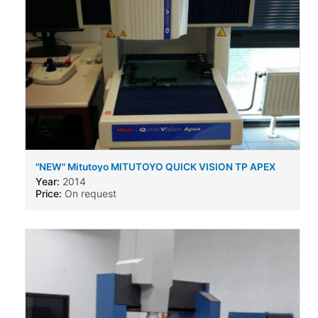
"NEW" Mitutoyo MITUTOYO QUICK VISION TP APEX
30 PRO
Year:
2014
Price:
On request