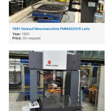
1991 Verkauf Messmaschine PMM402016 Leitz
Verkauf Messmaschine PMM402016 Leitz
Year:
1991
Price:
On request