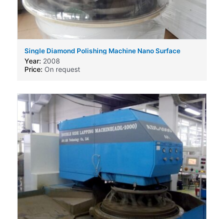
Single Diamond Polishing Machine Nano Surface
SL910-SFCL
Year:
2008
Price:
On request