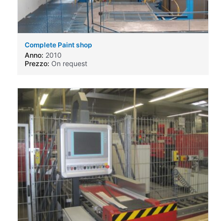
Complete Paint shop
Anno:
2010
Prezzo:
On request