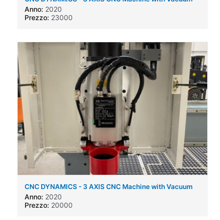
bed and auto tool change
Anno:
2020
Prezzo:
23000
CNC DYNAMICS - 3 AXIS CNC Machine with Vacuum
bed and auto tool change
Anno:
2020
Prezzo:
20000