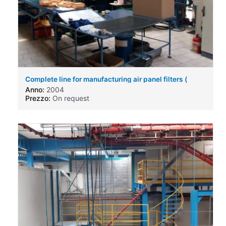
Complete line for manufacturing air panel filters (
engine air filters ) for automotive business.
Anno:
2004
Prezzo:
On request