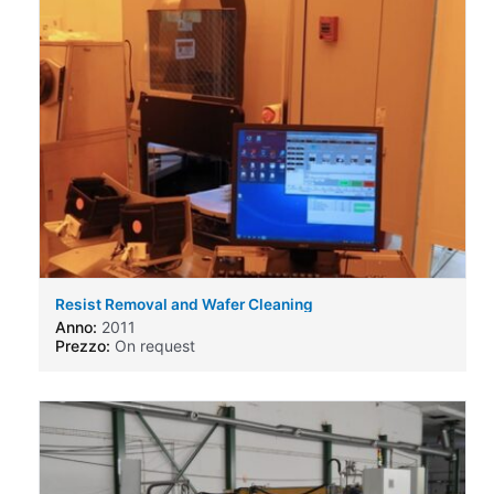
Resist Removal and Wafer Cleaning
Machine,produced by Solid State Equipment Corp
Anno:
2011
SSEC 3300
Prezzo:
On request