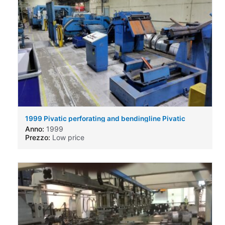
1999 Pivatic perforating and bendingline Pivatic
perforating and bendingline
Anno:
1999
Prezzo:
Low price