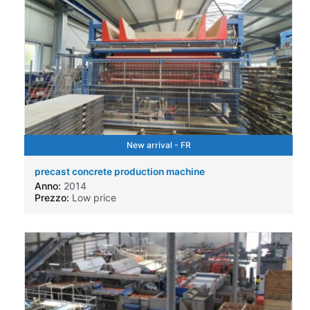
New arrival - FR
precast concrete production machine
Anno:
2014
Prezzo:
Low price