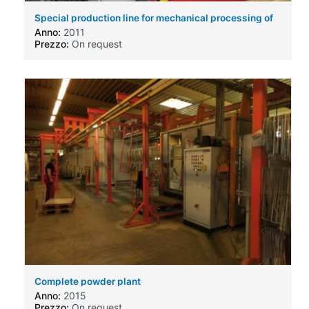
Special production line for mechanical processing of
cooling elements for AC-DC-Inverter
Anno:
2011
Prezzo:
On request
Complete powder plant
Anno:
2015
Prezzo:
On request