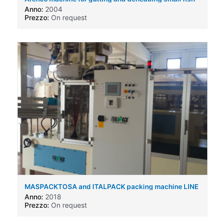
like sprat etc
Anno:
2004
Prezzo:
On request
MASPACKTOSA and ITALPACK packing machine LINE
Anno:
2018
Prezzo:
On request