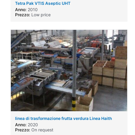
Tetra Pak VTIS Aseptic UHT
Anno:
2010
Prezzo:
Low price
linea di trasformazione frutta verdura Linea Haith
Anno:
2020
Prezzo:
On request