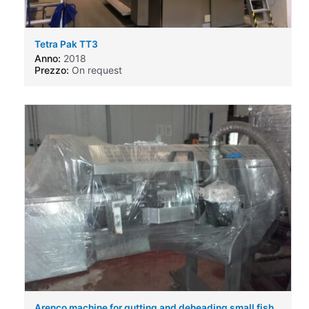
Tetra Pak TT3
Anno:
2018
Prezzo:
On request
Arenco machine for gutting and deheading small fish