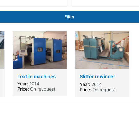
Filter
Textile machines
Slitter rewinder
orion
Year:
2014
Year:
2014
Price:
On reuquest
Price:
On request