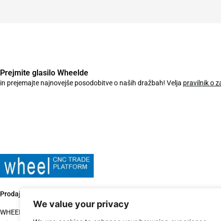
Prejmite glasilo Wheelde
in prejemajte najnovejše posodobitve o naših dražbah! Velja
pravilnik o 
Prodaja rabljenih proizvodnih strojev od leta 2015.
We value your privacy
WHEELDE je eden vodilnih trgovcev z rabljenimi stroji. Kontaktirajte nas,