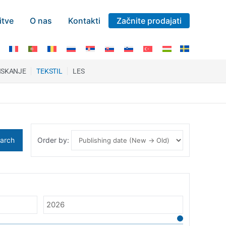
itve
O nas
Kontakti
Začnite prodajati
ISKANJE
TEKSTIL
LES
arch
Order by: