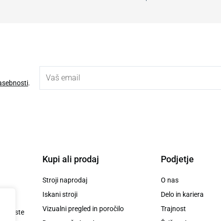
zasebnosti
.
Kupi ali prodaj
Podjetje
Stroji naprodaj
O nas
Iskani stroji
Delo in kariera
Vizualni pregled in poročilo
Trajnost
 ko boste