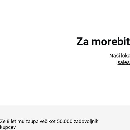
Za morebit
Naši lok
sale
Že 8 let mu zaupa več kot 50.000 zadovoljnih
kupcev