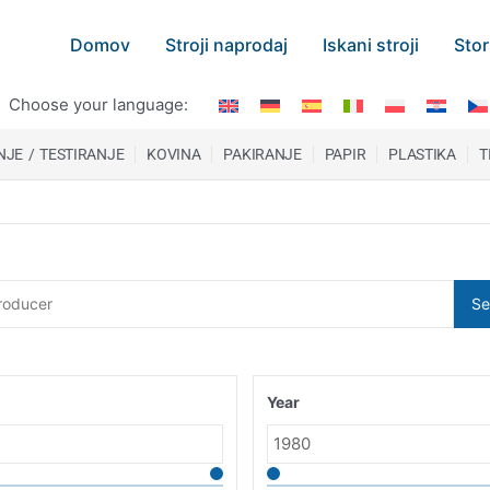
Domov
Stroji naprodaj
Iskani stroji
Stor
Choose your language:
JE / TESTIRANJE
KOVINA
PAKIRANJE
PAPIR
PLASTIKA
T
Se
Year