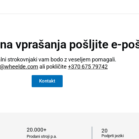
na vprašanja pošljite e-po
alni strokovnjaki vam bodo z veseljem pomagali.
s@wheelde.com
ali pokličite
+370 675 79742
Kontakt
20.000+
20
Podprti jeziki
Prodani stroji p.a.