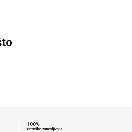
što
100%
Nemška zanesljivost