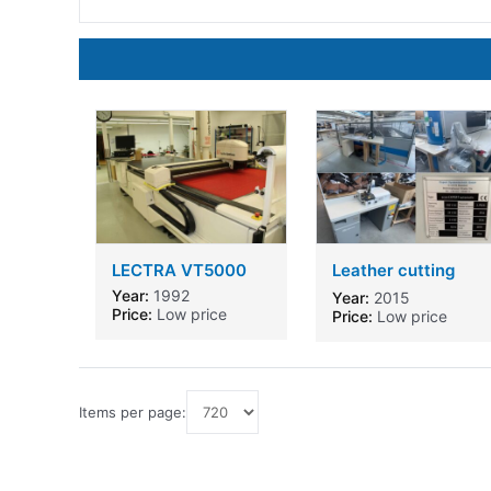
LECTRA VT5000
Leather cutting
machine
Year:
1992
Year:
2015
Price:
Low price
Price:
Low price
Items per page: