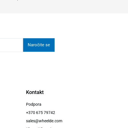
Naročite se
Kontakt
Podpora
+370 675 79742
sales@wheelde.com