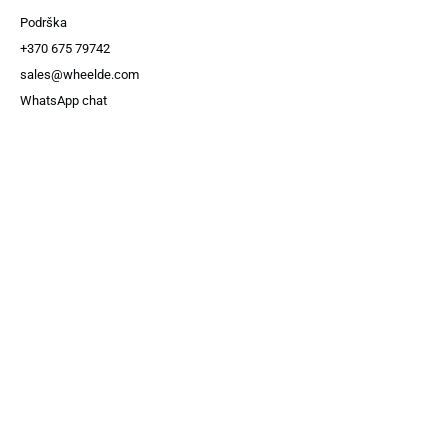
Podrška
+370 675 79742
sales@wheelde.com
WhatsApp chat