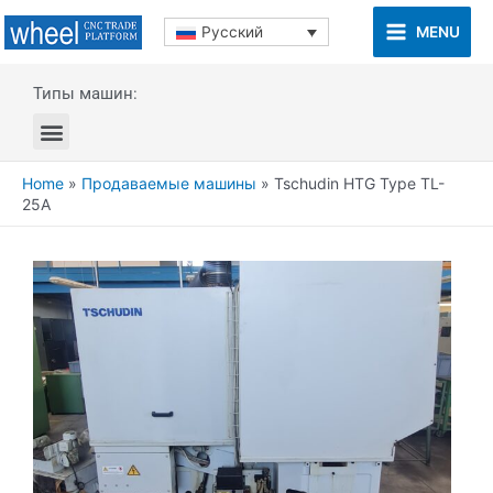
MENU
Русский
Типы машин:
Home
»
Продаваемые машины
»
Tschudin HTG Type TL-
25A