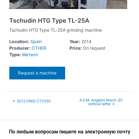
Tschudin HTG Type TL-25A
Tschudin HTG Type TL-25A grinding machine
Location:
Spain
Year:
2014
Producer:
OTHER
Price:
On request
Type:
Металл
Request a machine
A.V.M. Angelini Mach-2C
←
2012 DMG CTV250
vertical lathe
→
По любым вопросам пишите на электронную почту