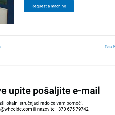
Request a machine
m
Tetra 
e upite pošaljite e-mail
ši lokalni stručnjaci rado će vam pomoći.
s@wheelde.com
ili nazovite
+370 675 79742