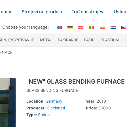
ranica
Strojevi na prodaju
Traženi strojevi
Uslug
Choose your language:
ENJE/ISPITIVANJE
METAL
PAKIRANJE
PAPIR
PLASTIČNI
UFNACE
"NEW" GLASS BENDING FUFNACE
GLASS BENDING FURNACE
Location:
Germany
Year:
2010
Producer:
Cincinnati
Price:
36000
Type:
Staklo