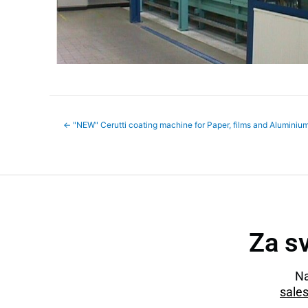
←
"NEW" Cerutti coating machine for Paper, films and Aluminiu
Za sv
Na
sale