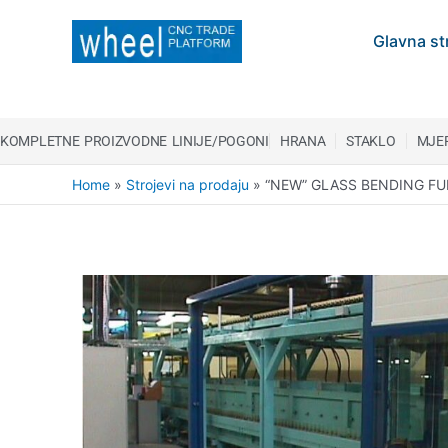
Glavna st
KOMPLETNE PROIZVODNE LINIJE/POGONI
HRANA
STAKLO
MJER
Home
»
Strojevi na prodaju
»
“NEW” GLASS BENDING F