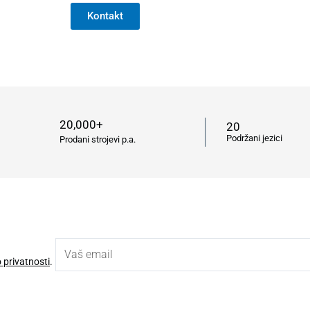
Kontakt
20,000+
20
Podržani jezici
Prodani strojevi p.a.
o privatnosti
.