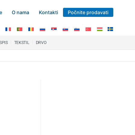
e
O nama
Kontakti
Počnite prodavati
ISPIS
TEKSTIL
DRVO