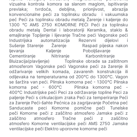
vizualna kontrola komora sa slanom maglom, ispitivanje
prevlaka; tvrdoća, debljina, prionjivost, abrazija
konvencionalne peći za toplinsku obradu i vakuumska
peć Peći za toplinsku obradu metalą Žarenje i kaljenje do
1300 °C AMS 2750 KOMORNE PEĆI Peći za toplinsku
obradu metalą Dental i laboratoriji Keramika, staklo &
emajliranje Topljenje i lijevanje Tračne peći Vagonske peći
Industrijska automatizacija Rezervni dijelovi i
Sušenje Starenje Žarenje Raspad pijeska nakon
ljevanja Kaljenje Poboljšavanje
Cementiranje Nitriranje Karbonitriranje
Bluizacija(plavljenje) Toplinske obrade sa zaštitnom
atmosferom Vagonske peći Vagonske peći za žarenje ili
odžarivanje velikih komada, zavarenih konstrukcija ili
odljevaka na temperaturama od 200°C do 1300°C. Vagon
se šaržira van peći. Plinska komorna peć - 1300°C Plinska
komorna peć - 600°C Plinska komorna peć -
400°C Industrijske peći Peci za održavanje topline Peci za
paljenje Peći s cirkulacijom zraka Peći za temperiranje Peći
za žarenje Peći-šahte Pećnica za zagrijavanje Početna peć
Sanducaste peci Komorne pomične peči Tunelske
peči Komorne peči z zaščitno atmosfero Jamske peči z
zaščitno atmosfero Tračne peči z zaščitno
atmosfero Komorne ventilacijske peči AMS 2750 Jamske
ventilacijske peči Elektro uporovne komorne peči