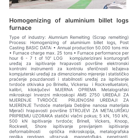
Homogenizing of aluminium billet logs
furnace
Type of industry: Alumnium Remelting (Scrap remelting)
Process: Homogenizing of aluminium billet logs, Post
Casting BASIC DATA: • Annual production 50.000 tons mix
• Furnace charge max. 25 tons • Furnace performance per
hour 6 - 7 t of 10“ LOG kompjuterizirani konturografi
uređaj za ispitivanje hrapavosti površine elektronski
kontrolni instrumenti za kontrolu sferičnosti ležajeva
kompjuterski uređaji za dimenzionalno mjerenje i statističko
praćenje pouzdanosti i stabilnosti uređaj za ispitivanje
tvrdoće otkivaka po Brinellu, Vickersu i Rockvelluetaloni,
kalibri, kiloključevi MJERNA OPREMA Metalografski
mikroskopi Inverzni mikroskopi AMS 2750 UREĐAJI ZA
MJERENJE TVRDOĆE PRIJENOSNI UREĐAJI ZA
MJERENJE Tvrdoće materijala Debljine nanosa materijala
Mjerači hrapavosti površine STROJEVI ZA METALURŠKU
PRIPREMU UZORAKA statički vlačni pokus; 5 kN, 150 kN,
500 kN ispitivanje tvrdoće; Brinell, Vickers, Knoop,
Rockwell, Shore ispitivanje previjanjem ispitivanje
deformabilnosti optička mikroskopija, metalografska
replika rendgen, ultrazvuk, magnetofluks, penetranti,