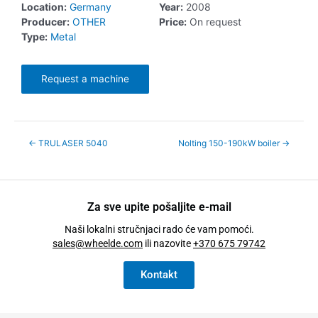
Location:
Germany
Year:
2008
Producer:
OTHER
Price:
On request
Type:
Metal
Request a machine
←
TRULASER 5040
Nolting 150-190kW boiler
→
Za sve upite pošaljite e-mail
Naši lokalni stručnjaci rado će vam pomoći.
sales@wheelde.com
ili nazovite
+370 675 79742
Kontakt