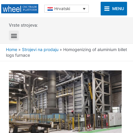
MENU
Hrvatski
Vrste strojeva:
Home
»
Strojevi na prodaju
»
Homogenizing of aluminium billet
logs furnace