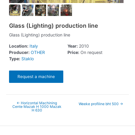
Glass (Lighting) production line
Glass (Lighting) production line
Location:
Italy
Year:
2010
Producer:
OTHER
Price:
On request
Type:
Staklo
Request a machine
←
Horizontal Machining
Weeke profiline bht 500
→
Cente Mazak H 1000 Mazak
H 630