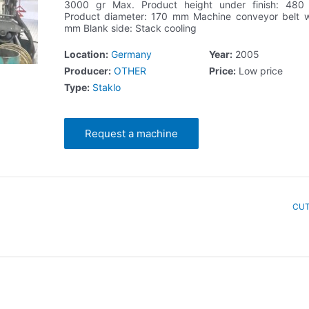
3000 gr Max. Product height under finish: 4
Product diameter: 170 mm Machine conveyor belt w
mm Blank side: Stack cooling
Location:
Germany
Year:
2005
Producer:
OTHER
Price:
Low price
Type:
Staklo
Request a machine
CUT