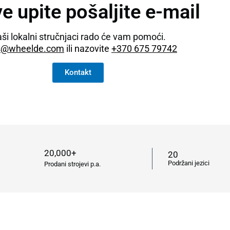
e upite pošaljite e-mail
ši lokalni stručnjaci rado će vam pomoći.
s@wheelde.com
ili nazovite
+370 675 79742
Kontakt
20,000+
20
Podržani jezici
Prodani strojevi p.a.