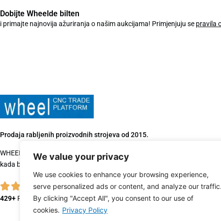
Dobijte Wheelde bilten
i primajte najnovija ažuriranja o našim aukcijama! Primjenjuju se
pravila 
Prodaja rabljenih proizvodnih strojeva od 2015.
WHEELDE je jedan od vodećih trgovaca rabljenim strojevima. Kontaktiraj
We value your privacy
kada budete spremni kupiti, prodati ili zamijeniti kvalitetnu rabljenu opre
We use cookies to enhance your browsing experience,
serve personalized ads or content, and analyze our traffic
By clicking "Accept All", you consent to our use of
429+
Recenzije kupaca
cookies.
Privacy Policy