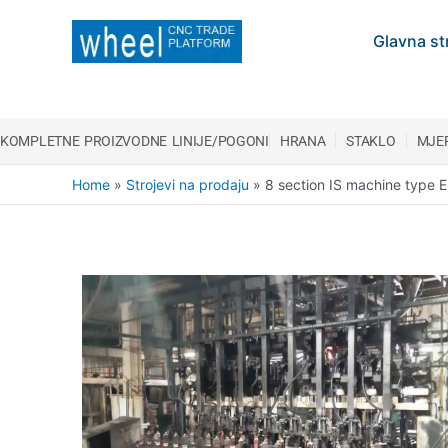
Glavna st
KOMPLETNE PROIZVODNE LINIJE/POGONI
HRANA
STAKLO
MJER
Home
»
Strojevi na prodaju
»
8 section IS machine type E