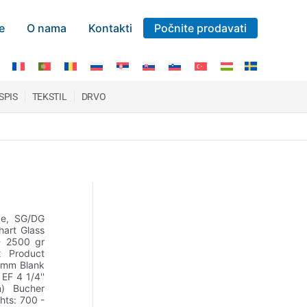
e
O nama
Kontakti
Počnite prodavati
ISPIS
TEKSTIL
DRVO
ce, SG/DG
art Glass
- 2500 gr
x Product
 mm Blank
 EF 4 1/4''
n) Bucher
hts: 700 -