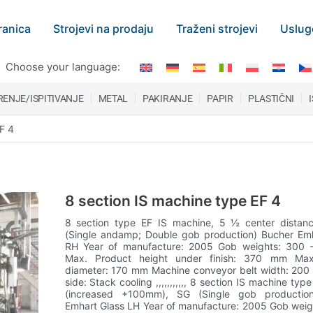
ranica
Strojevi na prodaju
Traženi strojevi
Uslug
Choose your language:
ENJE/ISPITIVANJE
METAL
PAKIRANJE
PAPIR
PLASTIČNI
F 4
8 section IS machine type EF 4
8 section type EF IS machine, 5 ½ center distan
(Single andamp; Double gob production) Bucher Emh
RH Year of manufacture: 2005 Gob weights: 300 
Max. Product height under finish: 370 mm Ma
diameter: 170 mm Machine conveyor belt width: 200
side: Stack cooling ,,,,,,,,,,, 8 section IS machine type
(increased +100mm), SG (Single gob productio
Emhart Glass LH Year of manufacture: 2005 Gob weig