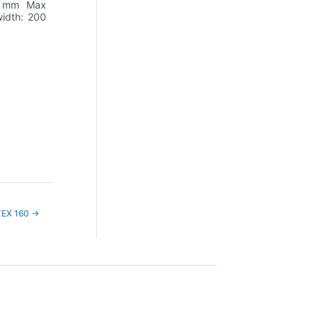
80 mm Max
idth: 200
EX 160
→