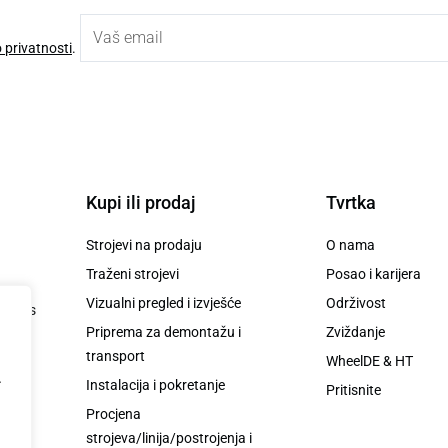
o privatnosti
.
Kupi ili prodaj
Tvrtka
Strojevi na prodaju
O nama
Traženi strojevi
Posao i karijera
Vizualni pregled i izvješće
Održivost
te nas
Priprema za demontažu i
Zviždanje
mu.
transport
WheelDE & HT
.
Instalacija i pokretanje
Pritisnite
Procjena
strojeva/linija/postrojenja i