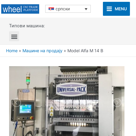
MENU
српски
Типови машина:
Home
»
Машине на продају
»
Model Alfa M 14 B