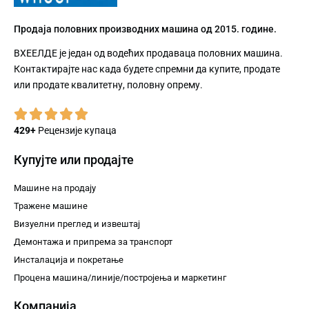
Продаја половних производних машина од 2015. године.
ВХЕЕЛДЕ је један од водећих продаваца половних машина.
Контактирајте нас када будете спремни да купите, продате
или продате квалитетну, половну опрему.
429+
Рецензије купаца
Купујте или продајте
Машине на продају
Тражене машине
Визуелни преглед и извештај
Демонтажа и припрема за транспорт
Инсталација и покретање
Процена машина/линије/постројења и маркетинг
Компанија