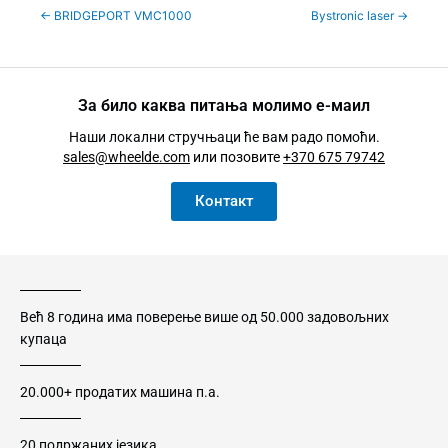
←
BRIDGEPORT VMC1000
Bystronic laser
→
За било каква питања молимо е-маил
Наши локални стручњаци ће вам радо помоћи.
sales@wheelde.com
или позовите
+370 675 79742
Контакт
Већ 8 година има поверење више од 50.000 задовољних
купаца
20.000+ продатих машина п.а.
20 подржаних језика