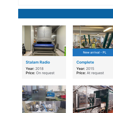
New arrival - PL
Stalam Radio
Complete
Frequency Thawing
automatic packing
Year:
2018
Year:
2015
Machine RF85kW
line for apple
Price:
On request
Price:
At request
Germany