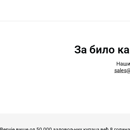
За било к
Наши
sales
Верује више од 50.000 задовољних
купаца већ 8 година