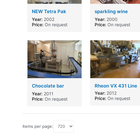
NEW Tetra Pak
sparkling wine
Filler TBA19-10V
production line
Year:
2002
Year:
2000
125S UF115
Price:
On request
Price:
On request
Chocolate bar
Rheon VX 431 Line
casting plant
Year:
2012
Year:
2011
Price:
On request
Price:
On request
Items per page: