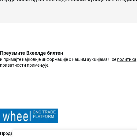
Преузмите Вхеелде билтен
и примајте најновије информације о нашим аукцијама! Тхе
политика
приватности
примењује.
Продаја половних производних машина од 2015. године.