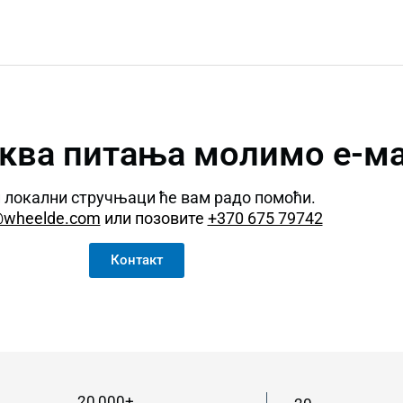
аква питања молимо е-м
 локални стручњаци ће вам радо помоћи.
@wheelde.com
или позовите
+370 675 79742
Контакт
20,000+