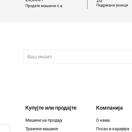
20
Подржани језици
Продате машине п.а.
Купујте или продајте
Компанија
Машине на продају
О нама
Тражене машине
Посао и каријера