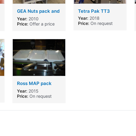
GEA Nuts pack and
Tetra Pak TT3
Prewa GEA SX400
Year:
2018
Year:
2010
Price:
On request
Price:
Offer a price
Ross MAP pack
machine
Year:
2015
Price:
On request