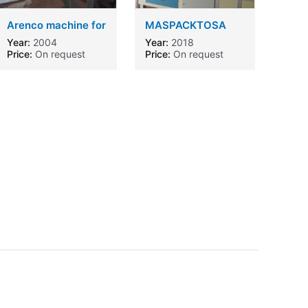
Arenco machine for
MASPACKTOSA
gutting and
and ITALPACK
Year:
2004
Year:
2018
deheading small
packing machine
Price:
On request
Price:
On request
fish like sprat etc
LINE