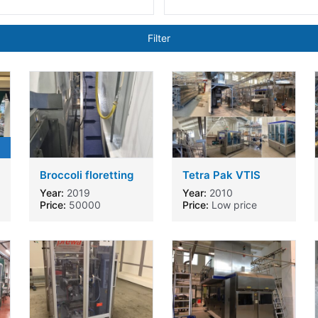
Filter
Broccoli floretting
Tetra Pak VTIS
machine Silex 1 line
Aseptic UHT
Year:
2019
Year:
2010
- AIT
Price:
50000
Price:
Low price