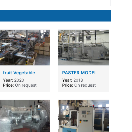
fruit Vegetable
PASTER MODEL
Processing line
SPA 307 G
Year:
2020
Year:
2018
Haith
Price:
On request
Price:
On request